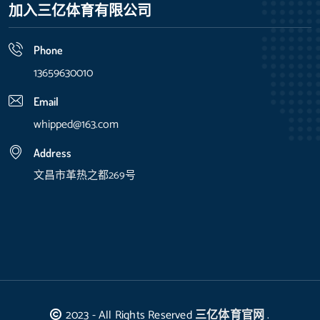
加入三亿体育有限公司
Phone
13659630010
Email
whipped@163.com
Address
文昌市革热之都269号
2023 - All Rights Reserved
三亿体育官网
.