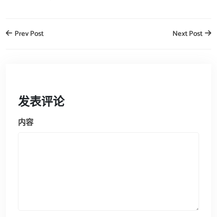
Prev Post
Next Post
发表评论
内容