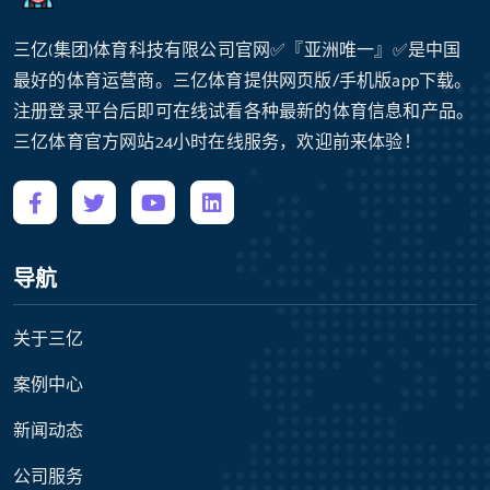
三亿(集团)体育科技有限公司官网✅『亚洲唯一』✅是中国
最好的体育运营商。三亿体育提供网页版/手机版app下载。
注册登录平台后即可在线试看各种最新的体育信息和产品。
三亿体育官方网站24小时在线服务，欢迎前来体验！
导航
关于三亿
案例中心
新闻动态
公司服务