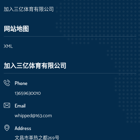
加入三亿体育有限公司
网站地图
XML
加入三亿体育有限公司
Phone
13659630010
Email
whipped@163.com
Address
文昌市革热之都269号