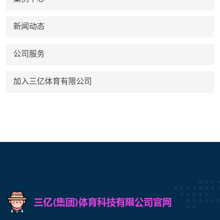
新闻动态
公司服务
加入三亿体育有限公司