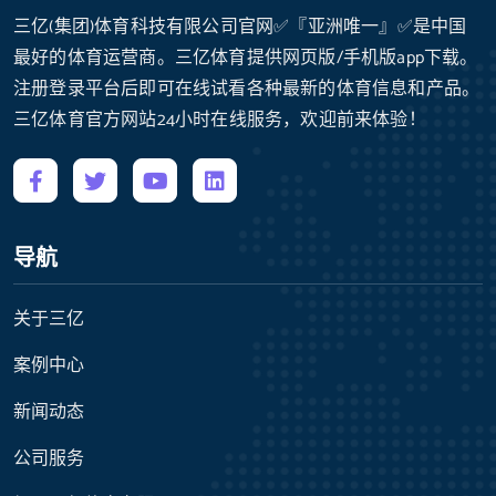
三亿(集团)体育科技有限公司官网✅『亚洲唯一』✅是中国
最好的体育运营商。三亿体育提供网页版/手机版app下载。
注册登录平台后即可在线试看各种最新的体育信息和产品。
三亿体育官方网站24小时在线服务，欢迎前来体验！
导航
关于三亿
案例中心
新闻动态
公司服务