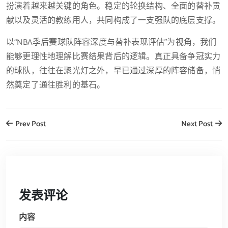
扮演着越来越关键的角色。稳定的轮换结构、全面的替补贡
献以及灵活的教练用人，共同构成了一支强队的底层支撑。
以“NBA季后赛球队阵容深度与替补表现评估”为视角，我们
能够更理性地理解比赛结果背后的逻辑。真正具备争冠实力
的球队，往往在聚光灯之外，早已通过深厚的阵容储备，悄
然奠定了通往胜利的基石。
Prev Post
Next Post
发表评论
内容