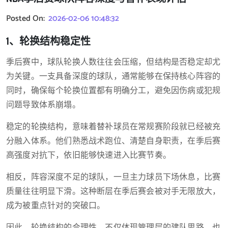
Posted On:
2026-02-06 10:48:32
1、轮换结构稳定性
季后赛中，球队轮换人数往往会压缩，但结构是否稳定却尤
为关键。一支具备深度的球队，通常能够在保持核心阵容的
同时，确保每个轮换位置都有明确分工，避免因伤病或犯规
问题导致体系崩塌。
稳定的轮换结构，意味着替补球员在常规赛阶段就已经被充
分融入体系。他们熟悉战术跑位、清楚自身职责，在季后赛
高强度对抗下，依旧能够快速进入比赛节奏。
相反，阵容深度不足的球队，一旦主力球员下场休息，比赛
质量往往明显下滑。这种断层在季后赛会被对手无限放大，
成为被重点针对的突破口。
因此，轮换结构的合理性，不仅体现管理层的建队思路，也