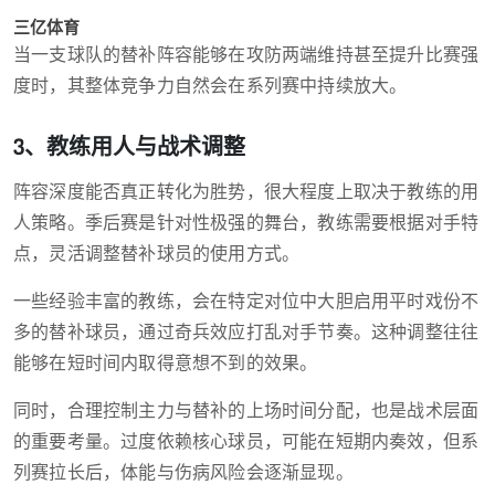
三亿体育
当一支球队的替补阵容能够在攻防两端维持甚至提升比赛强
度时，其整体竞争力自然会在系列赛中持续放大。
3、教练用人与战术调整
阵容深度能否真正转化为胜势，很大程度上取决于教练的用
人策略。季后赛是针对性极强的舞台，教练需要根据对手特
点，灵活调整替补球员的使用方式。
一些经验丰富的教练，会在特定对位中大胆启用平时戏份不
多的替补球员，通过奇兵效应打乱对手节奏。这种调整往往
能够在短时间内取得意想不到的效果。
同时，合理控制主力与替补的上场时间分配，也是战术层面
的重要考量。过度依赖核心球员，可能在短期内奏效，但系
列赛拉长后，体能与伤病风险会逐渐显现。