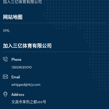
加入三亿体育有限公司
网站地图
XML
加入三亿体育有限公司
Phone
13659630010
Email
whipped@163.com
Address
文昌市革热之都269号