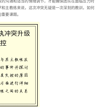
效的沟通和适当的情绪调节，才能确保团队在面临压力时
罗和主教练来说，这次冲突无疑是一次深刻的教训，如何
的重要课题。