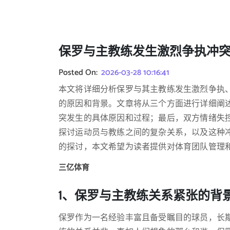
保罗与主教练发生激烈争执冲突
Posted On:
2026-03-28 10:16:41
本文将详细分析保罗与其主教练发生激烈争执
的原因和背景。文章将从三个方面进行详细阐
突发生的具体原因和过程；最后，双方情绪失
探讨运动员与教练之间的复杂关系，以及这种
的探讨，本文希望为读者提供对体育团队管理
三亿体育
1、保罗与主教练关系紧张的背
保罗作为一名经验丰富且备受瞩目的球员，长