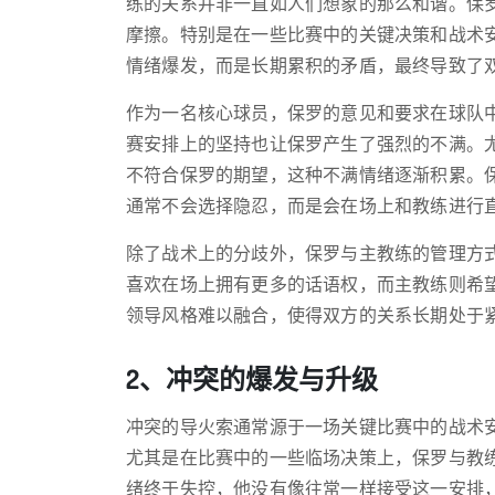
练的关系并非一直如人们想象的那么和谐。保
摩擦。特别是在一些比赛中的关键决策和战术
情绪爆发，而是长期累积的矛盾，最终导致了
作为一名核心球员，保罗的意见和要求在球队
赛安排上的坚持也让保罗产生了强烈的不满。
不符合保罗的期望，这种不满情绪逐渐积累。
通常不会选择隐忍，而是会在场上和教练进行
除了战术上的分歧外，保罗与主教练的管理方
喜欢在场上拥有更多的话语权，而主教练则希
领导风格难以融合，使得双方的关系长期处于
2、冲突的爆发与升级
冲突的导火索通常源于一场关键比赛中的战术
尤其是在比赛中的一些临场决策上，保罗与教
绪终于失控，他没有像往常一样接受这一安排