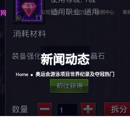
公司首页
关于三亿
案例中心
新
新闻动态
Home
奥运会游泳项目世界纪录及夺冠热门