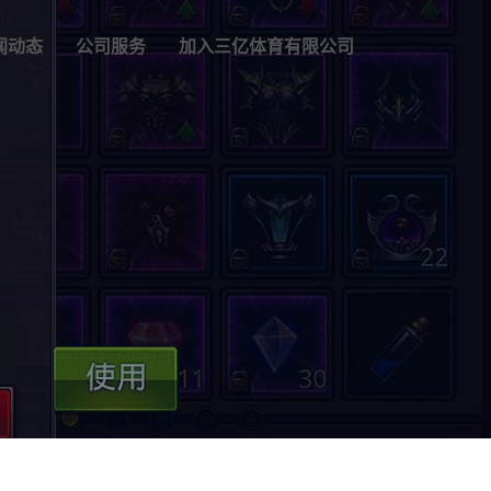
闻动态
公司服务
加入三亿体育有限公司