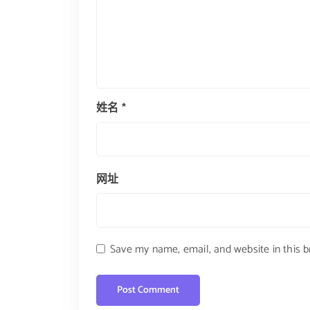
姓名
*
网址
Save my name, email, and website in this 