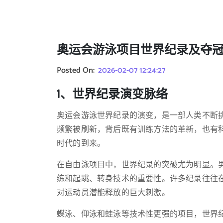
奥运会游泳项目世界纪录及夺
Posted On:
2026-02-07 12:24:27
1、世界纪录演变脉络
奥运会游泳世界纪录的演变，是一部人类不断
频繁被刷新，背后既有训练方法的革新，也有
时代的到来。
在自由泳项目中，世界纪录的突破尤为明显。
练和起跳、转身技术的重要性。许多纪录往往
对运动员潜能释放的巨大刺激。
蝶泳、仰泳和蛙泳等技术性更强的项目，世界