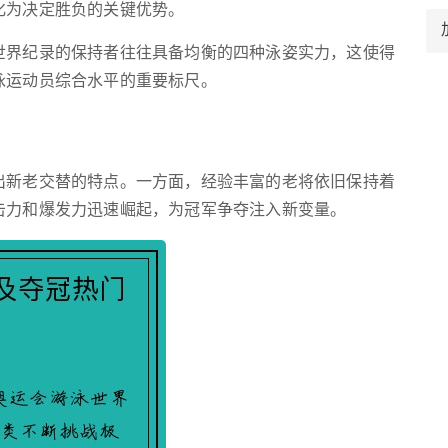
化为决定胜负的关键优势。
世界纪录的保持者往往具备均衡的四种泳姿实力，这使得
泳运动员综合水平的重要标尺。
出新老交替的特点。一方面，经验丰富的老将依旧保持着
击力和爆发力迅速崛起，为冠军争夺注入新变量。