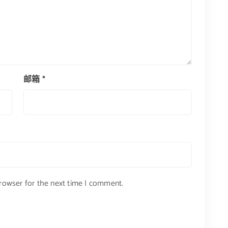
邮箱
*
browser for the next time I comment.